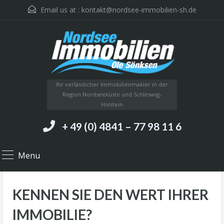
Email us at :
kontakt@nordsee-immobilien-sh.de
Ihr verlässlicher Immobilienmakler in der
Region Nordseeküste und Schleswig-
Holstein
+ 49 (0) 4841 – 77 98 11 6
Menu
KENNEN SIE DEN WERT IHRER
IMMOBILIE?